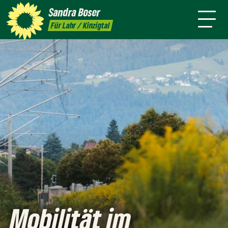
mich
Sandra
Boser
Presse
Kontakt
Termine
Newsletter
Für Lahr / Kinzigtal
Mobilität im