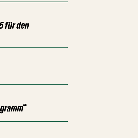
5 für den
rogramm“