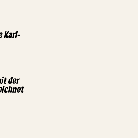
 Karl-
it der
eichnet