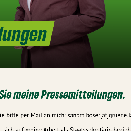
ilungen
 Sie meine Pressemitteilungen.
ie bitte per Mail an mich: sandra.boser[at]gruene.
e sich auf meine Arbeit als Staatssekretärin bezieh