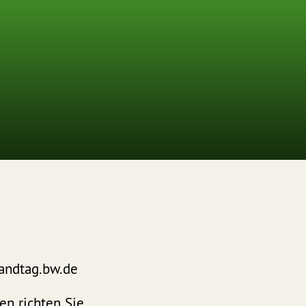
landtag.bw.de
en richten Sie