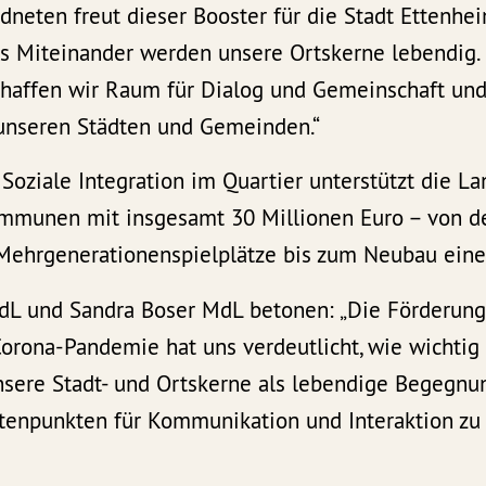
neten freut dieser Booster für die Stadt Ettenheim
 Miteinander werden unsere Ortskerne lebendig.
schaffen wir Raum für Dialog und Gemeinschaft und
 unseren Städten und Gemeinden.“
Soziale Integration im Quartier unterstützt die L
mmunen mit insgesamt 30 Millionen Euro – von d
Mehrgenerationenspielplätze bis zum Neubau eine
dL und Sandra Boser MdL betonen: „Die Förderun
Corona-Pandemie hat uns verdeutlicht, wie wichti
Unsere Stadt- und Ortskerne als lebendige Begegn
otenpunkten für Kommunikation und Interaktion zu