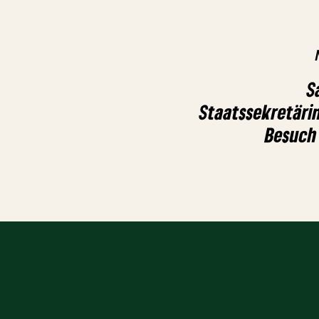
S
Staatssekretäri
Besuch 