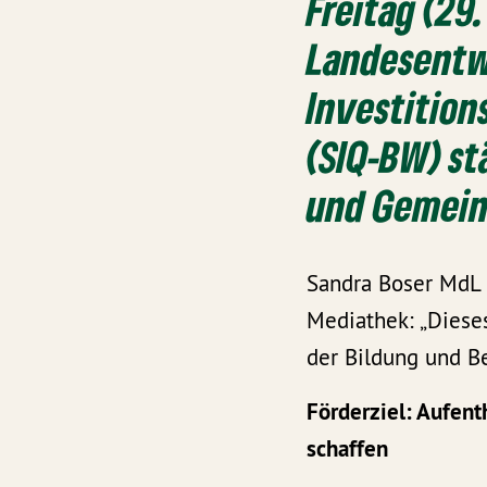
Freitag (29.
Landesentw
Investition
(SIQ-BW) st
und Gemein
Sandra Boser MdL 
Mediathek: „Dieses
der Bildung und B
Förderziel: Aufent
schaffen