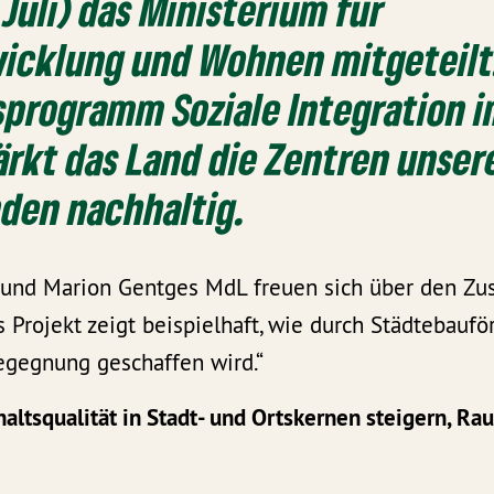
 Juli) das Ministerium für
icklung und Wohnen mitgeteilt
sprogramm Soziale Integration i
ärkt das Land die Zentren unser
den nachhaltig.
und Marion Gentges MdL freuen sich über den Zus
 Projekt zeigt beispielhaft, wie durch Städtebaufö
egegnung geschaffen wird.“
haltsqualität in Stadt- und Ortskernen steigern, R