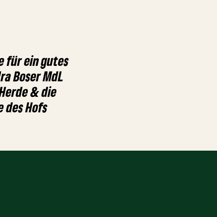
 für ein gutes
dra Boser MdL
Herde & die
e des Hofs