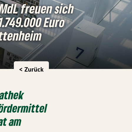
MdL freuen sich
1.749.000 Euro
Ettenheim
< Zurück
iathek
Fördermittel
hat am