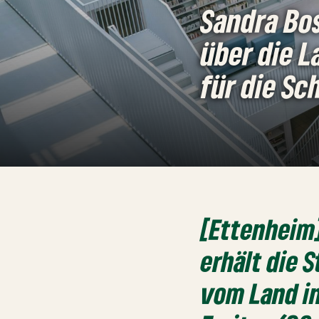
Sandra Bo
über die L
für die Sc
[Ettenheim]
erhält die 
vom Land in