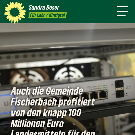
mich
Sandra
Boser
Presse
Kontakt
Termine
Newsletter
Für Lahr / Kinzigtal
Auch die Gemeinde
Fischerbach profitiert
von den knapp 100
Millionen Euro
Landesmitteln für den