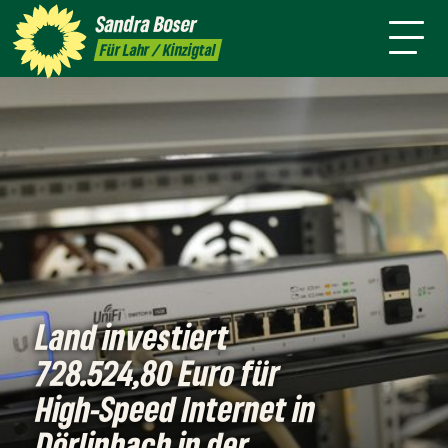
mich
Sandra
Boser
Presse
Kontakt
Termine
Newsletter
Für Lahr / Kinzigtal
Land investiert
728.524,80 Euro für
High-Speed Internet in
Dörlinbach in der