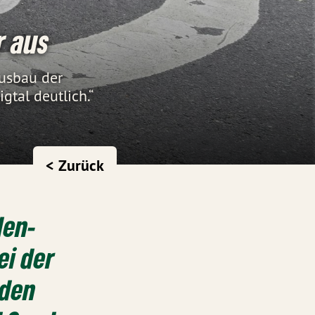
r aus
usbau der
gtal deutlich.“
< Zurück
den-
ei der
iden