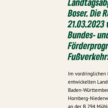
Landtagsab
Boser. Die 
21.03.2023 
Bundes- un
Förderprog
Fußverkehrs
Im vordringlichen 
entwickelten Land
Baden-Württemberg
Hornberg-Niederw
an der B 294 Mühl