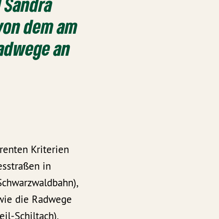
 Sandra
t von dem am
Radwege an
renten Kriterien
sstraßen in
Schwarzwaldbahn),
wie die Radwege
l-Schiltach).