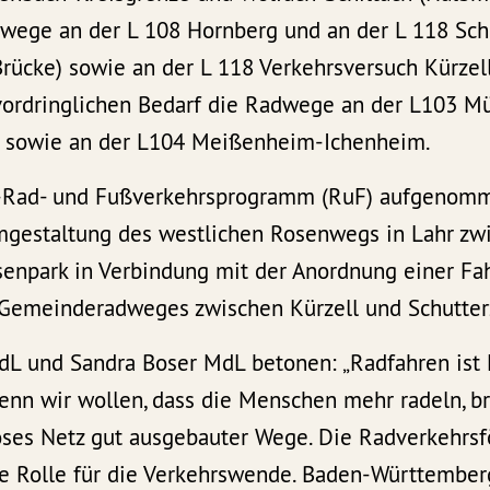
ege an der L 108 Hornberg und an der L 118 Sch
rücke) sowie an der L 118 Verkehrsversuch Kürzell
vordringlichen Bedarf die Radwege an der L103 M
 sowie an der L104 Meißenheim-Ichenheim.
-Rad- und Fußverkehrsprogramm (RuF) aufgenom
gestaltung des westlichen Rosenwegs in Lahr zwi
osenpark in Verbindung mit der Anordnung einer Fa
Gemeinderadweges zwischen Kürzell und Schutterz
L und Sandra Boser MdL betonen: „Radfahren ist 
Wenn wir wollen, dass die Menschen mehr radeln, b
oses Netz gut ausgebauter Wege. Die Radverkehrsf
e Rolle für die Verkehrswende. Baden-Württembe