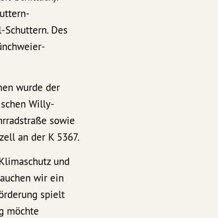
uttern-
-Schuttern. Des
ünchweier-
men wurde der
schen Willy-
hrradstraße sowie
ell an der K 5367.
Klimaschutz und
rauchen wir ein
örderung spielt
rg möchte