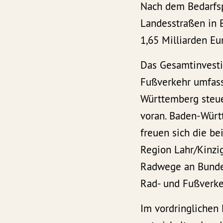
Nach dem Bedarfsp
Landesstraßen in
1,65 Milliarden E
Das Gesamtinvest
Fußverkehr umfass
Württemberg steue
voran. Baden-Württ
freuen sich die b
Region Lahr/Kinzig
Radwege an Bunde
Rad- und Fußverkeh
Im vordringlichen 