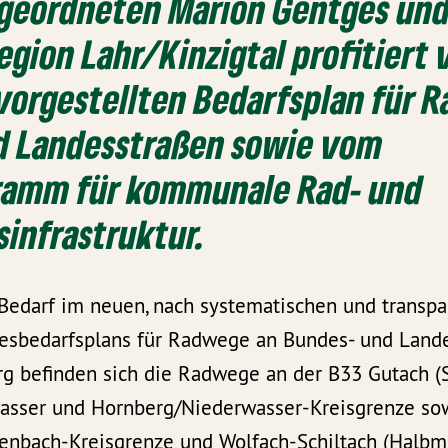
geordneten Marion Gentges und
Region Lahr/Kinzigtal profitier
vorgestellten Bedarfsplan für 
d Landesstraßen sowie vom
ramm für kommunale Rad- und
infrastruktur.
Bedarf im neuen, nach systematischen und transpa
esbedarfsplans für Radwege an Bundes- und Lande
 befinden sich die Radwege an der B33 Gutach (
asser und Hornberg/Niederwasser-Kreisgrenze so
enbach-Kreisgrenze und Wolfach-Schiltach (Halbmei