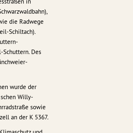
sstraßen in
Schwarzwaldbahn),
wie die Radwege
l-Schiltach).
uttern-
-Schuttern. Des
ünchweier-
men wurde der
schen Willy-
hrradstraße sowie
ell an der K 5367.
Klimaschutz und