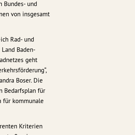
n Bundes- und
men von insgesamt
ich Rad- und
s Land Baden-
Radnetzes geht
rkehrsförderung“,
andra Boser. Die
n Bedarfsplan für
m für kommunale
renten Kriterien