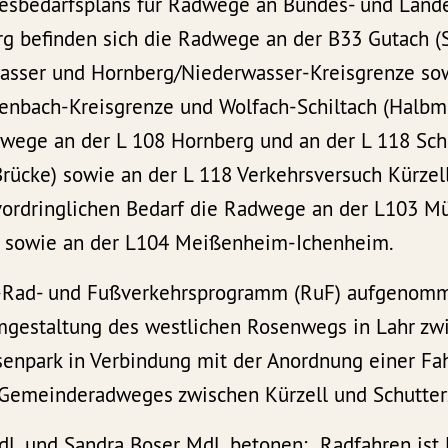
esbedarfsplans für Radwege an Bundes- und Lande
 befinden sich die Radwege an der B33 Gutach (
asser und Hornberg/Niederwasser-Kreisgrenze so
enbach-Kreisgrenze und Wolfach-Schiltach (Halbmei
ege an der L 108 Hornberg und an der L 118 Sch
rücke) sowie an der L 118 Verkehrsversuch Kürzell
vordringlichen Bedarf die Radwege an der L103 M
 sowie an der L104 Meißenheim-Ichenheim.
-Rad- und Fußverkehrsprogramm (RuF) aufgenom
gestaltung des westlichen Rosenwegs in Lahr zwi
osenpark in Verbindung mit der Anordnung einer Fa
Gemeinderadweges zwischen Kürzell und Schutterz
L und Sandra Boser MdL betonen: „Radfahren ist 