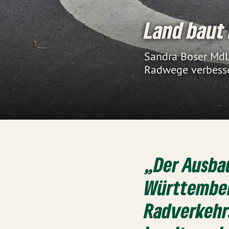
Land baut 
Sandra Boser MdL
Radwege verbesser
„Der Ausba
Württemberg
Radverkehrs