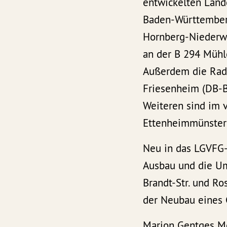
entwickelten Land
Baden-Württemberg
Hornberg-Niederw
an der B 294 Mühl
Außerdem die Radw
Friesenheim (DB-B
Weiteren sind im 
Ettenheimmünster
Neu in das LGVFG
Ausbau und die Um
Brandt-Str. und R
der Neubau eines 
Marion Gentges Md