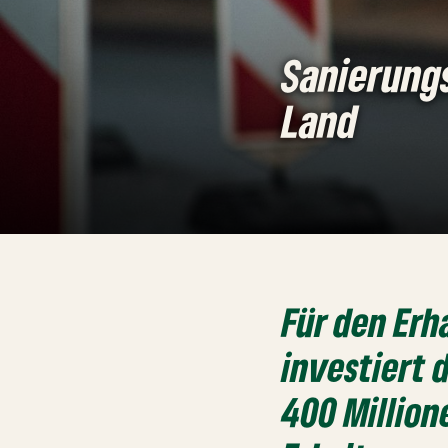
Sanierungs
Land
Für den Erh
investiert
400 Million