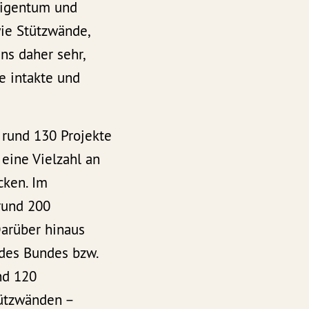
seigentum und
ie Stützwände,
s daher sehr,
e intakte und
 rund 130 Projekte
eine Vielzahl an
ken. Im
rund 200
Darüber hinaus
 des Bundes bzw.
nd 120
ützwänden –