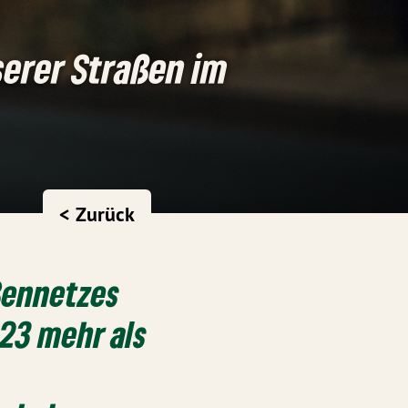
serer Straßen im
< Zurück
ßennetzes
23 mehr als