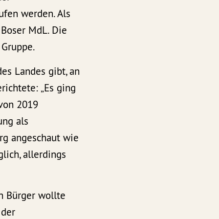
ufen werden. Als
 Boser MdL. Die
 Gruppe.
es Landes gibt, an
ichtete: „Es ging
 von 2019
ung als
erg angeschaut wie
lich, allerdings
n Bürger wollte
 der