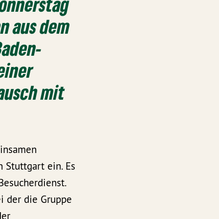
Donnerstag
nen aus dem
Baden-
einer
tausch mit
einsamen
Stuttgart ein. Es
Besucherdienst.
ei der die Gruppe
der