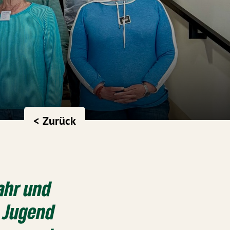
< Zurück
ahr und
, Jugend