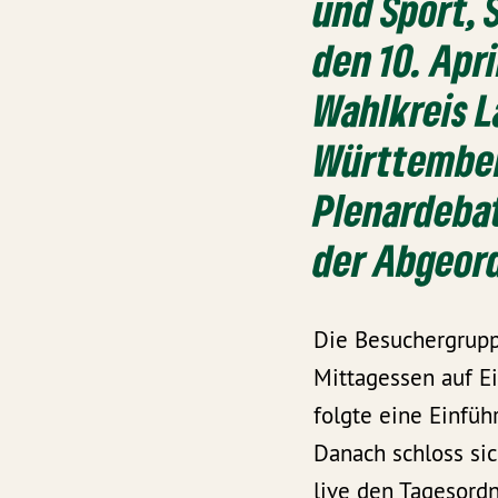
und Sport,
den 10. Apr
Wahlkreis L
Württember
Plenardebat
der Abgeor
Die Besuchergrupp
Mittagessen auf E
folgte eine Einfü
Danach schloss sic
live den Tagesord