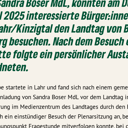
 Sandra Boser MdL, konnten am 
il 2025 interessierte Bürger:in
ahr/Kinzigtal den Landtag von 
g besuchen. Nach dem Besuch 
te folgte ein persönlicher Aus
dneten.
e startete in Lahr und fand sich nach einem gem
inladung von Sandra Boser MdL vor dem Landtag in 
hrung im Medienzentrum des Landtages durch den 
h ein einstündiger Besuch der Plenarsitzung an, b
nungspunkt Fragestunde mitverfolgen konnte, bei 