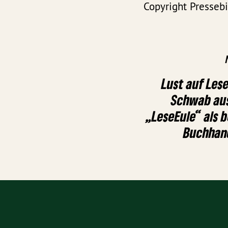
Copyright Presseb
Lust auf Les
Schwab aus
„LeseEule“ als 
Buchhan