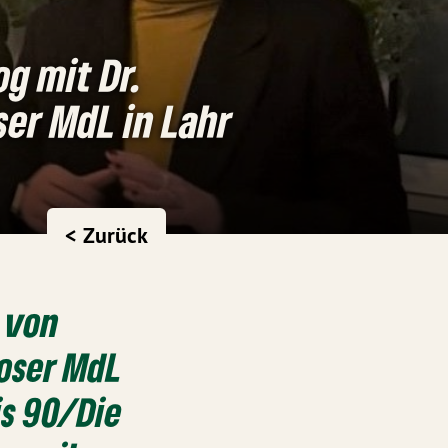
g mit Dr.
er MdL in Lahr
< Zurück
r von
oser MdL
is 90/Die