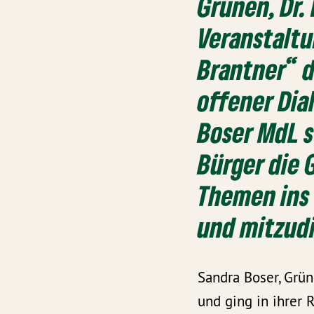
Grünen, Dr.
Veranstaltu
Brantner“ d
offener Dia
Boser MdL s
Bürger die 
Themen ins 
und mitzudi
Sandra Boser, Grü
und ging in ihrer 