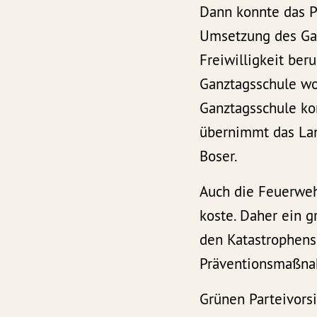
Dann konnte das Pu
Umsetzung des Gan
Freiwilligkeit be
Ganztagsschule wo
Ganztagsschule ko
übernimmt das Lan
Boser.
Auch die Feuerwehr
koste. Daher ein g
den Katastrophensc
Präventionsmaßnah
Grünen Parteivors