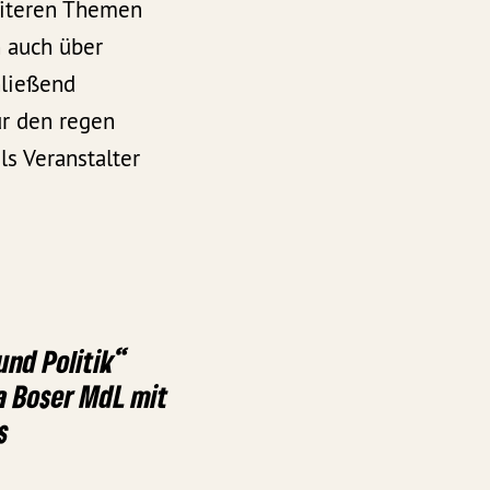
eiteren Themen
 auch über
hließend
ür den regen
s Veranstalter
und Politik“
a Boser MdL mit
s