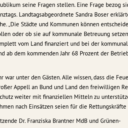
blikum seine Fragen stellen. Eine Frage bezog si
ztags. Landtagsabgeordnete Sandra Boser erklärte,
ruhe. „Die Städte und Kommunen können entscheiden
llen oder ob sie auf kommunale Betreuung setzen.
mplett vom Land finanziert und bei der kommuna
d ab dem kommenden Jahr 68 Prozent der Betriebs
 war unter den Gästen. Alle wissen, dass die Feu
roßer Appell an Bund und Land den freiwilligen R
hutz weiter mit finanziellen Mitteln zu unterstüt
men nach Einsätzen seien für die Rettungskräfte
itzende Dr. Franziska Brantner MdB und Grünen-