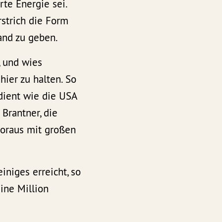
rte Energie sei.
rstrich die Form
and zu geben.
, und wies
hier zu halten. So
dient wie die USA
Brantner, die
voraus mit großen
niges erreicht, so
ine Million