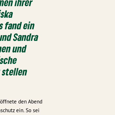
men ihrer
iska
s fand ein
 und Sandra
nnen und
ische
 stellen
röffnete den Abend
schutz ein. So sei