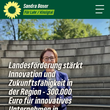
mich
Sandra
Boser
Presse
Kontakt
Termine
Newsletter
Für Lahr / Kinzigtal
Landesförderung stärkt
Innovation und
Zukunftsfähigkeit in
der Region - 300.000
Euro für innovatives
Unternehmen in