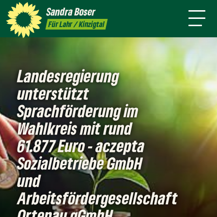
mich
Sandra
Boser
Presse
Kontakt
Termine
Newsletter
Für Lahr / Kinzigtal
Landesregierung
unterstützt
Sprachförderung im
Wahlkreis mit rund
61.877 Euro - aczepta
Sozialbetriebe GmbH
und
Arbeitsfördergesellschaft
Ortenau gGmbH