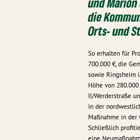
und Marion 
die Kommune
Orts- und 
So erhalten für Pr
700.000 €, die Ge
sowie Ringsheim ü
Höhe von 280.000 
II/Werderstraße un
in der nordwestli
Maßnahme in der O
Schließlich profi
eine Neumaßnahme