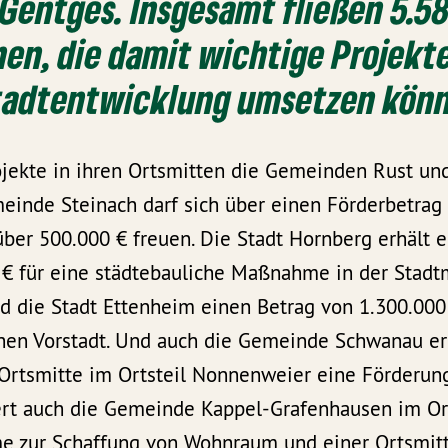
Gentges. Insgesamt fließen 5.5
n, die damit wichtige Projekte 
Stadtentwicklung umsetzen kön
ojekte in ihren Ortsmitten die Gemeinden Rust un
meinde Steinach darf sich über einen Förderbetrag
ber 500.000 € freuen. Die Stadt Hornberg erhält e
€ für eine städtebauliche Maßnahme in der Stadt
d die Stadt Ettenheim einen Betrag von 1.300.000 
chen Vorstadt. Und auch die Gemeinde Schwanau erh
rtsmitte im Ortsteil Nonnenweier eine Förderung
tiert auch die Gemeinde Kappel-Grafenhausen im Or
 zur Schaffung von Wohnraum und einer Ortsmitt