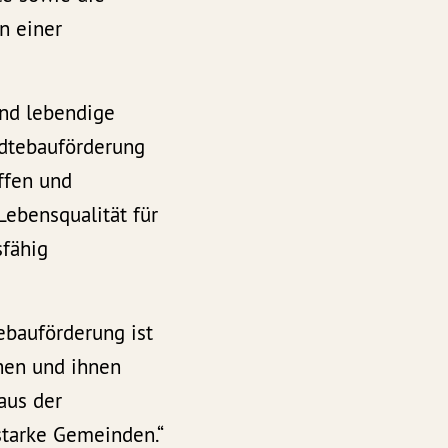
n einer
nd lebendige
ädtebauförderung
ffen und
Lebensqualität für
sfähig
ebauförderung ist
hen und ihnen
aus der
starke Gemeinden.“