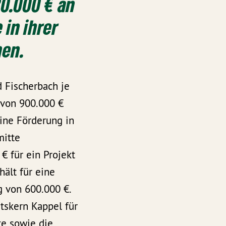
80.000 € an
in ihrer
nen.
d Fischerbach je
 von 900.000 €
ine Förderung in
mitte
€ für ein Projekt
ält für eine
 von 600.000 €.
tskern Kappel für
e sowie die