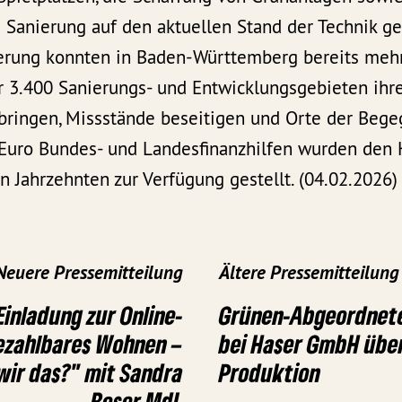
Sanierung auf den aktuellen Stand der Technik gef
erung konnten in Baden-Württemberg bereits mehr
3.400 Sanierungs- und Entwicklungsgebieten ihre
bringen, Missstände beseitigen und Orte der Bege
 Euro Bundes- und Landesfinanzhilfen wurden de
 Jahrzehnten zur Verfügung gestellt. (04.02.2026)
Neuere Pressemitteilung
Ältere Pressemitteilung
Einladung zur Online-
Grünen-Abgeordnete
ezahlbares Wohnen –
bei Haser GmbH über
wir das?" mit Sandra
Produktion
Boser MdL