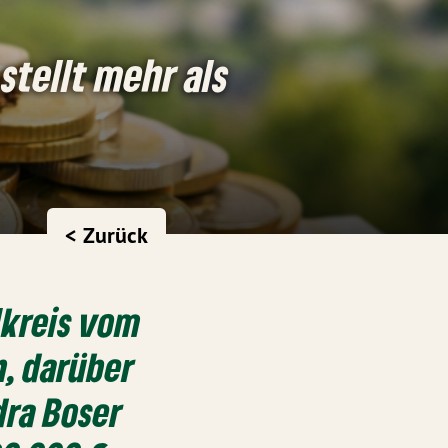
tellt mehr als
< Zurück
lkreis vom
, darüber
dra Boser