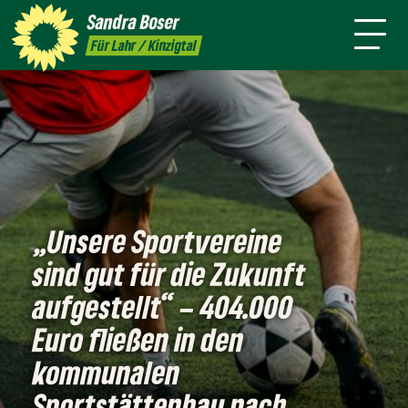
mich
Sandra
Boser
Presse
Kontakt
Termine
Newsletter
Für Lahr / Kinzigtal
„Unsere Sportvereine
sind gut für die Zukunft
aufgestellt“ – 404.000
Euro fließen in den
kommunalen
Sportstättenbau nach