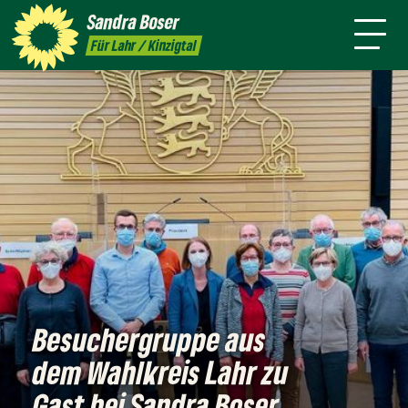
mich
Sandra
Boser
Presse
Kontakt
Termine
Newsletter
Für Lahr / Kinzigtal
Besuchergruppe aus
dem Wahlkreis Lahr zu
Gast bei Sandra Boser