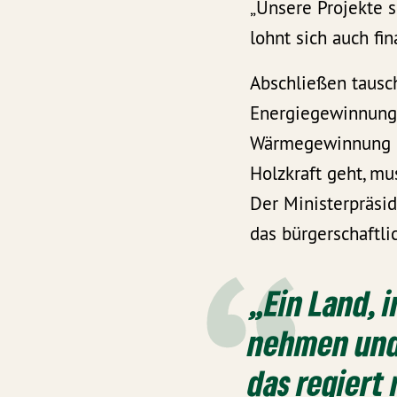
„Unsere Projekte si
lohnt sich auch fina
Abschließen tausc
Energiegewinnung 
Wärmegewinnung k
Holzkraft geht, mu
Der Ministerpräsi
das bürgerschaftl
„Ein Land, 
nehmen und 
das regiert