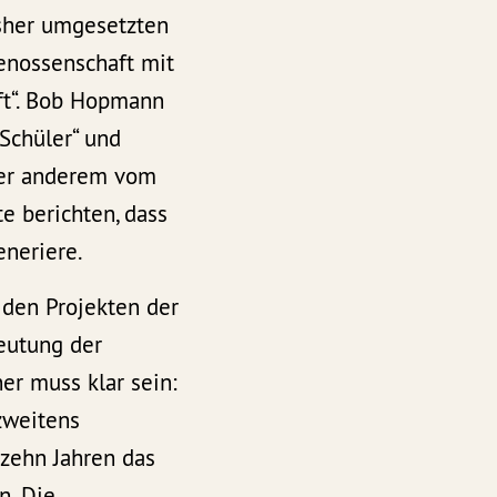
isher umgesetzten
enossenschaft mit
ft“. Bob Hopmann
Schüler“ und
nter anderem vom
e berichten, dass
eneriere.
 den Projekten der
eutung der
ner muss klar sein:
 zweitens
 zehn Jahren das
n. Die