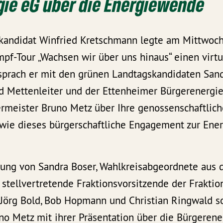
gie eG über die Energiewende
kandidat Winfried Kretschmann legte am Mittwoc
pf-Tour „Wachsen wir über uns hinaus“ einen virtu
 sprach er mit den grünen Landtagskandidaten San
 Mettenleiter und der Ettenheimer Bürgerenergi
rmeister Bruno Metz über Ihre genossenschaftlich
wie dieses bürgerschaftliche Engagement zur En
ung von Sandra Boser, Wahlkreisabgeordnete aus 
 stellvertretende Fraktionsvorsitzende der Frakti
n Jörg Bold, Bob Hopmann und Christian Ringwald 
no Metz mit ihrer Präsentation über die Bürgeren