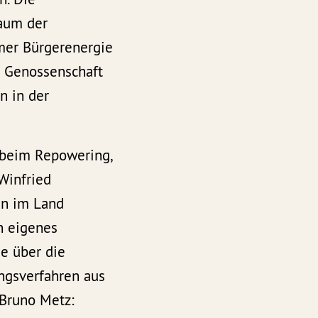
baum der
imer Bürgerenergie
ie Genossenschaft
n in der
 beim Repowering,
Winfried
en im Land
n eigenes
de über die
ngsverfahren aus
 Bruno Metz: