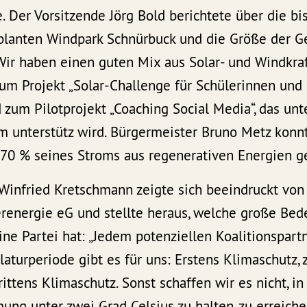
. Der Vorsitzende Jörg Bold berichtete über die b
planten Windpark Schnürbuck und die Größe der G
„Wir haben einen guten Mix aus Solar- und Windkra
um Projekt „Solar-Challenge für Schülerinnen und 
 zum Pilotprojekt „Coaching Social Media“, das u
 unterstütz wird. Bürgermeister Bruno Metz konnt
 70 % seines Stroms aus regenerativen Energien g
 Winfried Kretschmann zeigte sich beeindruckt von
renergie eG und stellte heraus, welche große Bed
ine Partei hat: „Jedem potenziellen Koalitionspart
laturperiode gibt es für uns: Erstens Klimaschutz,
ittens Klimaschutz. Sonst schaffen wir es nicht, in
mung unter zwei Grad Celsius zu halten, zu erreiche