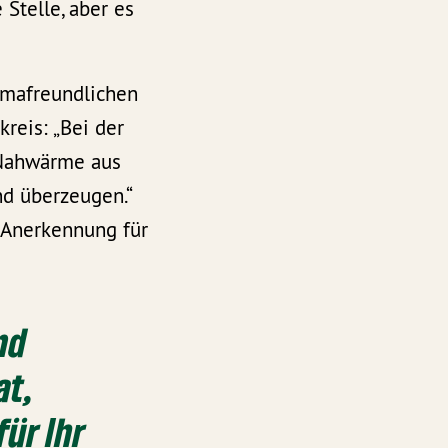
 Stelle, aber es
imafreundlichen
reis: „Bei der
 Nahwärme aus
nd überzeugen.“
 Anerkennung für
nd
at,
für Ihr