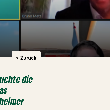
< Zurück
uchte die
as
nheimer