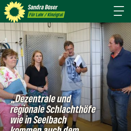
mich
Sandra
Boser
Presse
Kontakt
Termine
Newsletter
Für Lahr / Kinzigtal
„Dezentrale und
regionale Schlachthöfe
wie in Seelbach
kommen auch dem