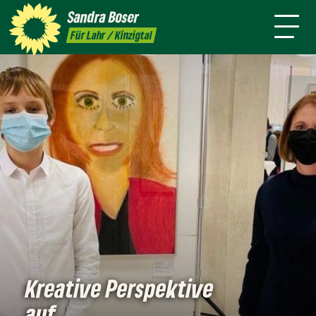
mich
Sandra
Boser
Presse
Kontakt
Termine
Newsletter
Für Lahr / Kinzigtal
Kreative Perspektive
auf