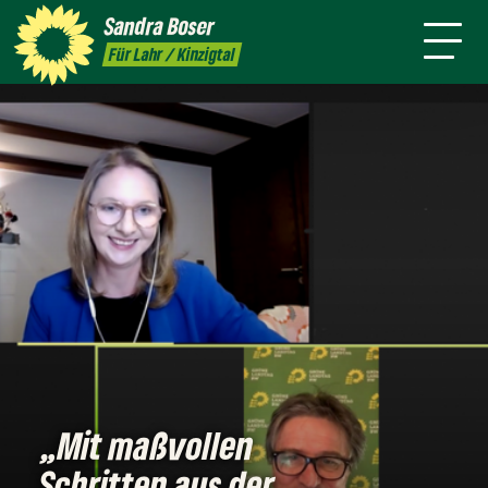
mich
Sandra
Boser
Presse
Kontakt
Termine
Newsletter
Für Lahr / Kinzigtal
„Mit maßvollen
Schritten aus der