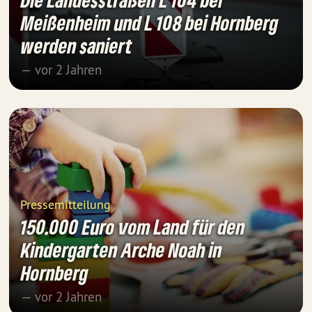
Meißenheim und L 108 bei Hornberg
werden saniert
— vor 2 Jahren
Pressemitteilung
150.000 Euro vom Land für den
Kindergarten Arche Noah in
Hornberg
— vor 2 Jahren