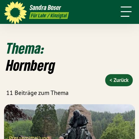
mich
Sandra
Boser
Presse
Kontakt
Termine
Newsletter
Für Lahr / Kinzigtal
Thema:
Hornberg
< Zurück
11 Beiträge zum Thema
Pressemitteilung