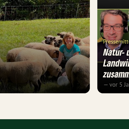
Pressemitt
Natur- 
Landwi
zusam
— vor 5 J