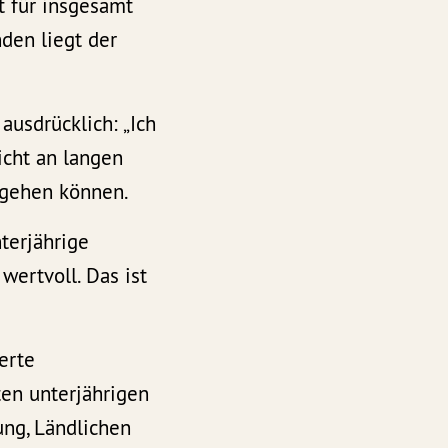
t für insgesamt
den liegt der
usdrücklich: „Ich
icht an langen
sgehen können.
terjährige
wertvoll. Das ist
erte
ten unterjährigen
ng, Ländlichen