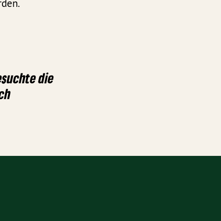
rden.
esuchte die
ch