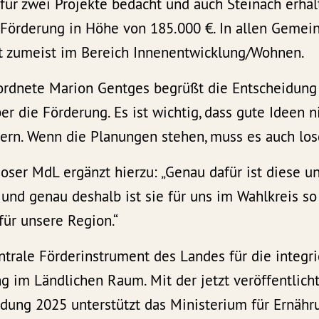
für zwei Projekte bedacht und auch Steinach erhäl
 Förderung in Höhe von 185.000 €. In allen Gemein
 zumeist im Bereich Innenentwicklung/Wohnen.
rdnete Marion Gentges begrüßt die Entscheidung a
er die Förderung. Es ist wichtig, dass gute Ideen n
tern. Wenn die Planungen stehen, muss es auch lo
ser MdL ergänzt hierzu: „Genau dafür ist diese un
und genau deshalb ist sie für uns im Wahlkreis so 
 für unsere Region.“
ntrale Förderinstrument des Landes für die integri
g im Ländlichen Raum. Mit der jetzt veröffentlich
ung 2025 unterstützt das Ministerium für Ernähru