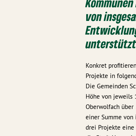
Kommunen i
von insges
Entwicklun
unterstützt
Konkret profitier
Projekte in folge
Die Gemeinden Sch
Höhe von jeweils 
Oberwolfach über 5
einer Summe von i
drei Projekte ein