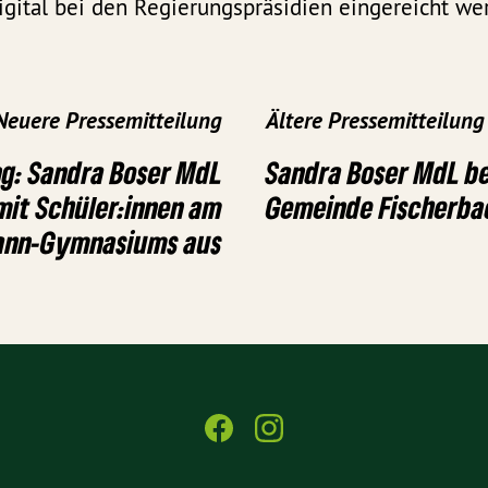
gital bei den Regierungspräsidien eingereicht we
Neuere Pressemitteilung
Ältere Pressemitteilung
g: Sandra Boser MdL
Sandra Boser MdL b
mit Schüler:innen am
Gemeinde Fischerba
ann-Gymnasiums aus