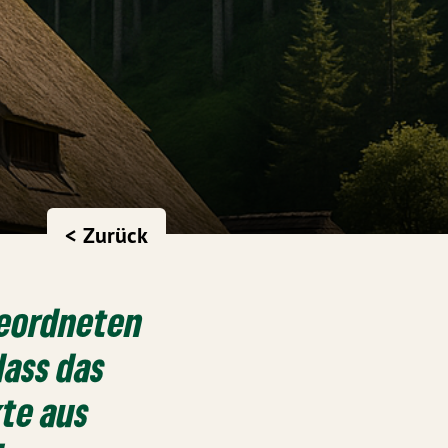
< Zurück
geordneten
dass das
te aus