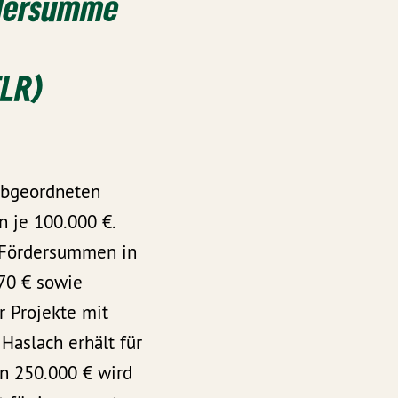
rdersumme
ELR)
 Abgeordneten
 je 100.000 €.
r Fördersummen in
170 € sowie
r Projekte mit
Haslach erhält für
n 250.000 € wird