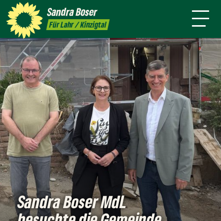
mich
Sandra
Boser
Presse
Kontakt
Termine
Newsletter
Für Lahr / Kinzigtal
Sandra Boser MdL
besuchte die Gemeinde