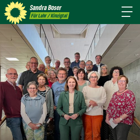
mich
Sandra
Boser
Presse
Kontakt
Termine
Newsletter
Für Lahr / Kinzigtal