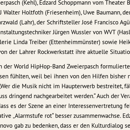
rpasch (Kehl), Edzard Schoppmann vom Theater B
J Walter Holtfoth (Friesenheim), Uwe Baumann, de
wald (Lahr), der Schriftsteller José Francisco Agü
anstaltungstechniker Jürgen Wussler von WVT (Hasl
alerie Linda Treiber (Ettenheimmünster) sowie He
on der Lahrer Rockwerkstatt ihre aktuelle Situatio
 der World HipHop-Band Zweierpasch formulierte, 
sen fühlten, weil bei ihnen von den Hilfen bisher 
er die Musik nicht im Haupterwerb bestreitet, fäl
uss dringend nachgearbeitet werden.“ Auch der Ver
dass es der Szene an einer Interessenvertretung feh
tiative „Alarmstufe rot“ besser zusammenwachse. 
ovo gab zu bedenken, dass er den Kulturdialog se