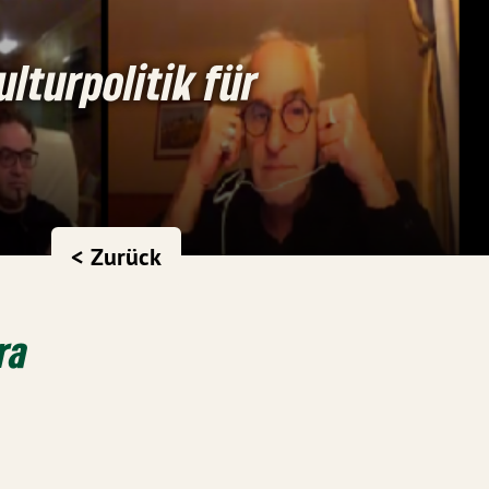
lturpolitik für
< Zurück
ra