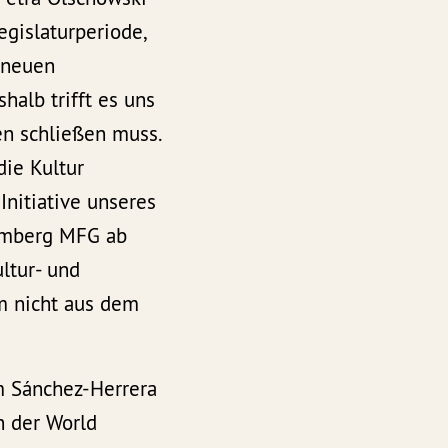
egislaturperiode,
n neuen
alb trifft es uns
en schließen muss.
die Kultur
Initiative unseres
temberg MFG ab
ltur- und
um nicht aus dem
m Sánchez-Herrera
n der World