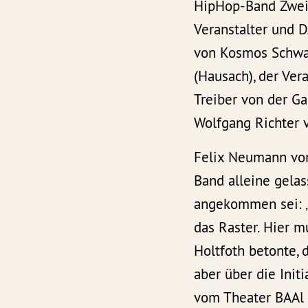
HipHop-Band Zweie
Veranstalter und D
von Kosmos Schwarz
(Hausach), der Ver
Treiber von der G
Wolfgang Richter v
Felix Neumann von
Band alleine gelas
angekommen sei: „W
das Raster. Hier m
Holtfoth betonte, 
aber über die Ini
vom Theater BAAl n