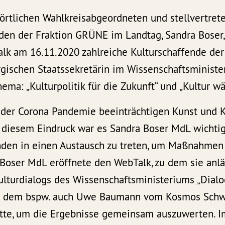
 örtlichen Wahlkreisabgeordneten und stellvertret
nden der Fraktion GRÜNE im Landtag, Sandra Boser,
alk am 16.11.2020 zahlreiche Kulturschaffende der
ischen Staatssekretärin im Wissenschaftsministe
ma: „Kulturpolitik für die Zukunft“ und „Kultur w
der Corona Pandemie beeinträchtigen Kunst und K
 diesem Eindruck war es Sandra Boser MdL wichtig
nden in einen Austausch zu treten, um Maßnahmen 
 Boser MdL eröffnete den WebTalk, zu dem sie anlä
lturdialogs des Wissenschaftsministeriums „Dialog
 an dem bspw. auch Uwe Baumann vom Kosmos Schwa
atte, um die Ergebnisse gemeinsam auszuwerten. I