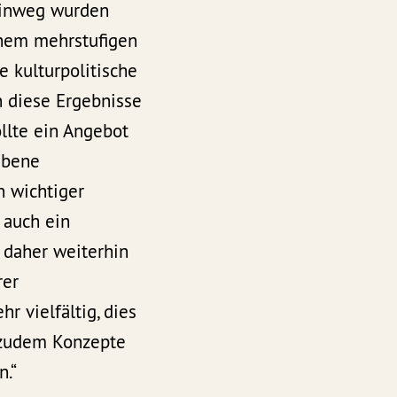
e hinweg wurden
inem mehrstufigen
 kulturpolitische
 diese Ergebnisse
llte ein Angebot
Ebene
n wichtiger
 auch ein
t daher weiterhin
rer
r vielfältig, dies
 zudem Konzepte
n.“