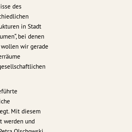
nisse des
chiedlichen
ukturen in Stadt
umen“, bei denen
 wollen wir gerade
eerräume
esellschaftlichen
eführte
iche
egt. Mit diesem
rt werden und
 Petra Olschowski