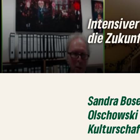
Intensiver
die Zukun
Sandra Bose
Olschowski 
Kulturscha