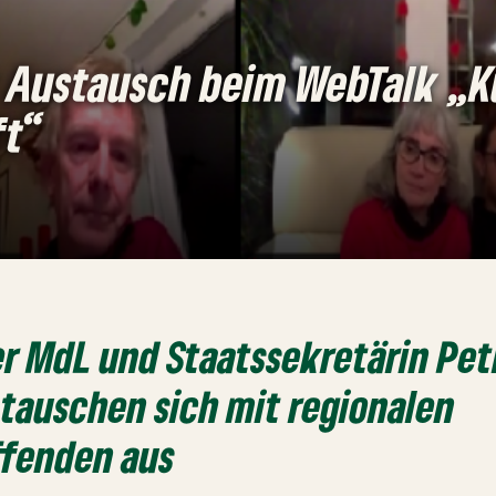
 Austausch beim WebTalk „Ku
ft“
r MdL und Staatssekretärin Pet
tauschen sich mit regionalen
ffenden aus