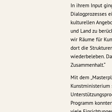
In ihrem Input gin
Dialogprozesses ei
kulturellen Angebo
und Land zu berüc
wir Räume für Kun
dort die Struktur
wiederbeleben. Da
Zusammenhalt.“
Mit dem „Masterpla
Kunstministerium s
Unterstützungspro
Programm konnten 
viele Einrichtunge