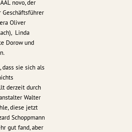
AAL novo, der
r Geschäftsführer
era Oliver
ach), Linda
ike Dorow und
n.
dass sie sich als
nichts
lt derzeit durch
anstalter Walter
le, diese jetzt
Edzard Schoppmann
hr gut fand, aber