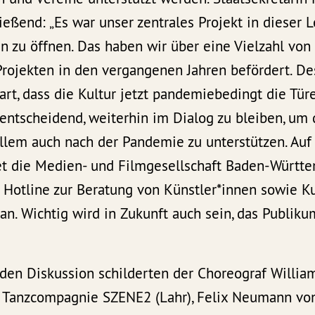
ießend: „Es war unser zentrales Projekt in dieser L
en zu öffnen. Das haben wir über eine Vielzahl vo
ojekten in den vergangenen Jahren befördert. Desh
rt, dass die Kultur jetzt pandemiebedingt die Tür
entscheidend, weiterhin im Dialog zu bleiben, um 
lem auch nach der Pandemie zu unterstützen. Auf 
et die Medien- und Filmgesellschaft Baden-Würt
 Hotline zur Beratung von Künstler*innen sowie Ku
an. Wichtig wird in Zukunft auch sein, das Publik
nden Diskussion schilderten der Choreograf Willia
n Tanzcompagnie SZENE2 (Lahr), Felix Neumann vo