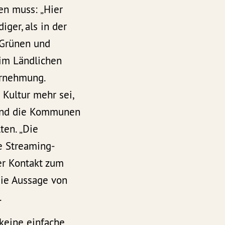
en muss: „Hier
ger, als in der
 Grünen und
 im Ländlichen
hrnehmung.
 Kultur mehr sei,
Land die Kommunen
ten. „Die
e Streaming-
er Kontakt zum
die Aussage von
.
 keine einfache