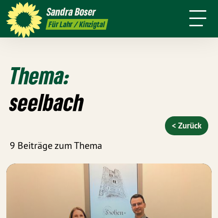
mich
Sandra
Boser
Presse
Kontakt
Termine
Newsletter
Für Lahr / Kinzigtal
Thema:
seelbach
< Zurück
9 Beiträge zum Thema