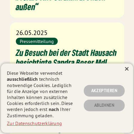
außen“
26.05.2025
Pressemitteilung
Zu Besuch bei der Stadt Hausach
besichtigte Sandra Boser MdL
×
das künftige DRK-Sozialzentrum
Diese Webseite verwendet
ausschließlich
technisch
notwendige Cookies. Lediglich
AKZEPTIEREN
für die Anzeige von externen
22.05.2025
Inhalten können zusätzliche
Cookies erforderlich sein. Diese
ABLEHNEN
Pressemitteilung
werden jedoch erst
nach
Ihrer
Zustimmung geladen.
Sandra Boser MdL besuchte die
Zur Datenschutzerklärung
Gemeinde Ringsheim und die