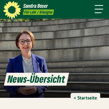
mich
Sandra
Boser
Presse
Kontakt
Termine
Newsletter
Für Lahr / Kinzigtal
News-Übersicht
< Startseite